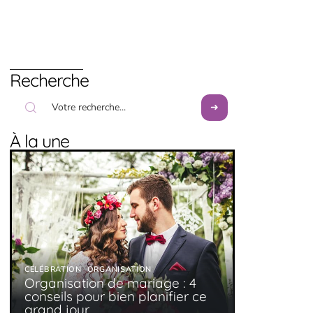
Recherche
À la une
CÉLÉBRATION
ORGANISATION
Organisation de mariage : 4
conseils pour bien planifier ce
grand jour