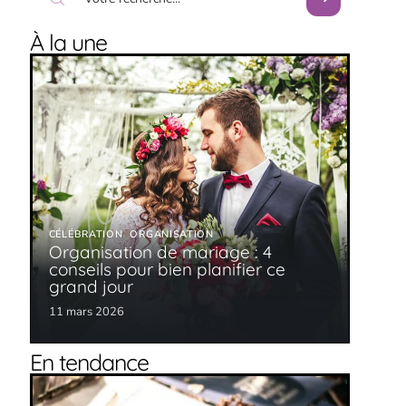
À la une
CÉLÉBRATION
ORGANISATION
Organisation de mariage : 4
conseils pour bien planifier ce
grand jour
11 mars 2026
En tendance