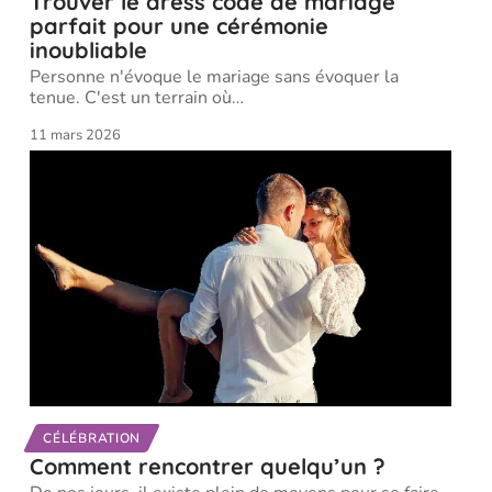
Trouver le dress code de mariage
parfait pour une cérémonie
inoubliable
Personne n'évoque le mariage sans évoquer la
tenue. C'est un terrain où
…
11 mars 2026
CÉLÉBRATION
Comment rencontrer quelqu’un ?