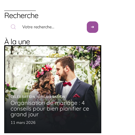
Recherche
À la une
CÉLÉBRATION
ORGANISATION
Organisation de mariage : 4
conseils pour bien planifier ce
grand jour
11 mars 2026