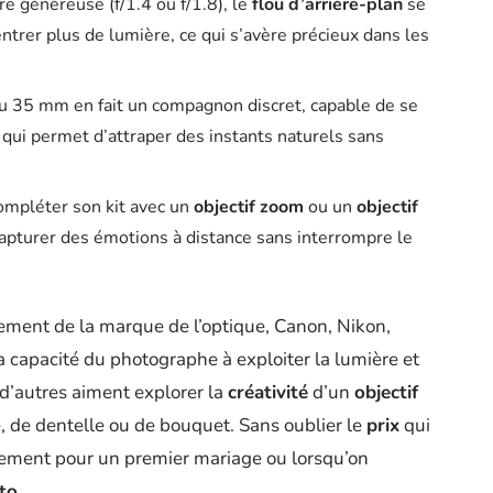
e généreuse (f/1.4 ou f/1.8), le
flou d’arrière-plan
se
 entrer plus de lumière, ce qui s’avère précieux dans les
du 35 mm en fait un compagnon discret, capable de se
ce qui permet d’attraper des instants naturels sans
compléter son kit avec un
objectif zoom
ou un
objectif
pturer des émotions à distance sans interrompre le
ment de la marque de l’optique, Canon, Nikon,
a capacité du photographe à exploiter la lumière et
 d’autres aiment explorer la
créativité
d’un
objectif
e, de dentelle ou de bouquet. Sans oublier le
prix
qui
èrement pour un premier mariage ou lorsqu’on
to
.