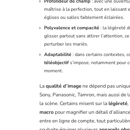
Profondeur de champ
: avec une ouvertur
maîtrise à la perfection, tout en laissant
églises ou salles faiblement éclairées.
Polyvalence et compacité
: la légèreté 
glisser partout sans attirer l’attention, 
perturber les mariés.
Adaptabilité
: dans certains contextes, 
téléobjectif
s’impose, notamment pour ca
moment.
La
qualité d’image
ne dépend pas unique
Sony, Panasonic, Tamron, mais aussi de l
la scène. Certains misent sur la
légèreté
,
macro
pour magnifier un détail d’allianc
entre en ligne de compte, tout particuli
souhaite équiper plusieurs
appareils pho