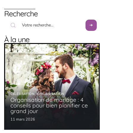
Recherche
À la une
CÉLÉBRATION
ORGANISATION
Organisation de mariage : 4
conseils pour bien planifier ce
grand jour
11 mars 2026