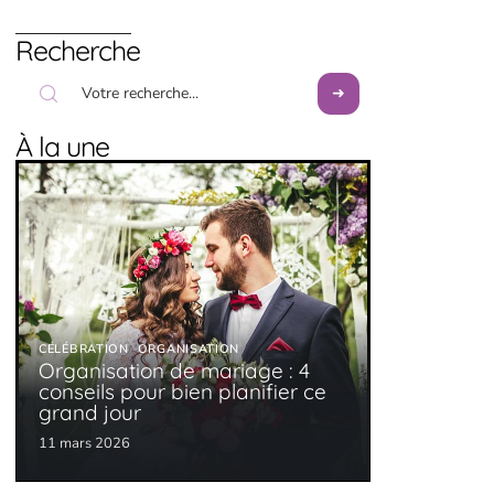
Recherche
À la une
CÉLÉBRATION
ORGANISATION
Organisation de mariage : 4
conseils pour bien planifier ce
grand jour
11 mars 2026