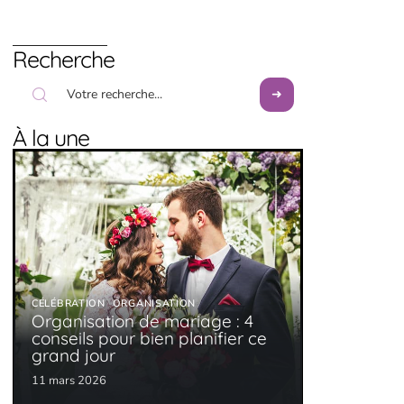
Recherche
À la une
CÉLÉBRATION
ORGANISATION
Organisation de mariage : 4
conseils pour bien planifier ce
grand jour
11 mars 2026