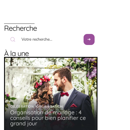
Recherche
À la une
CÉLÉBRATION
ORGANISATION
Organisation de mariage : 4
conseils pour bien planifier ce
grand jour